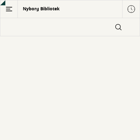
Gå
Nyborg Bibliotek
til
hovedindhold