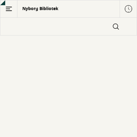
Gå
Nyborg Bibliotek
til
hovedindhold