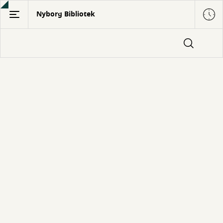
Gå
Nyborg Bibliotek
til
hovedindhold