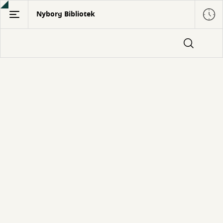
Gå
Nyborg Bibliotek
til
hovedindhold