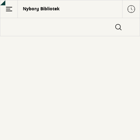
Gå
Nyborg Bibliotek
til
hovedindhold