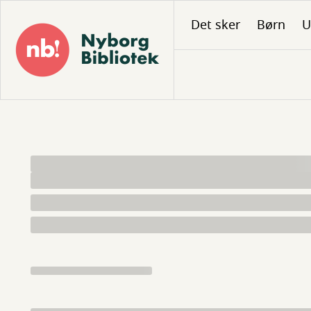
Gå
Det sker
Børn
U
til
hovedindhold