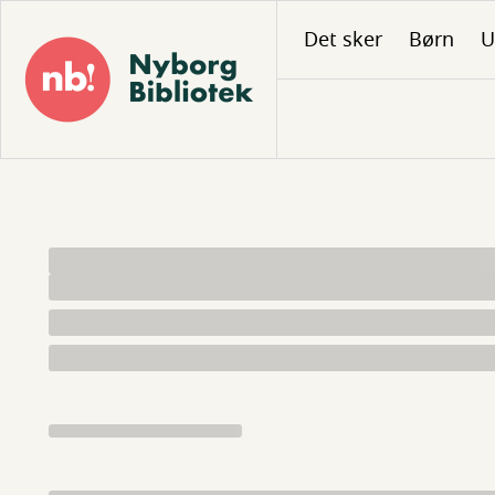
Gå
Det sker
Børn
U
til
hovedindhold