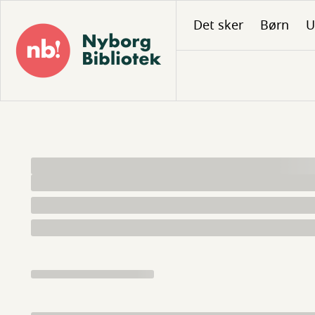
Gå
Det sker
Børn
U
til
hovedindhold