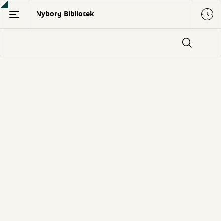
Gå
Nyborg Bibliotek
til
hovedindhold