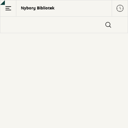
Gå
Nyborg Bibliotek
til
hovedindhold