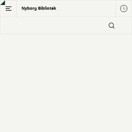
Gå
Nyborg Bibliotek
til
hovedindhold