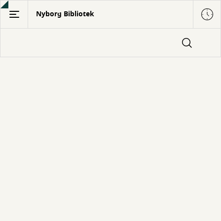
Gå
Nyborg Bibliotek
til
hovedindhold