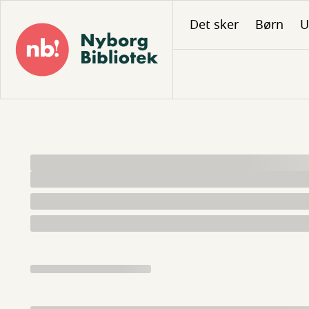
Gå
Det sker
Børn
U
til
hovedindhold