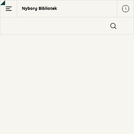
Gå
Nyborg Bibliotek
til
hovedindhold