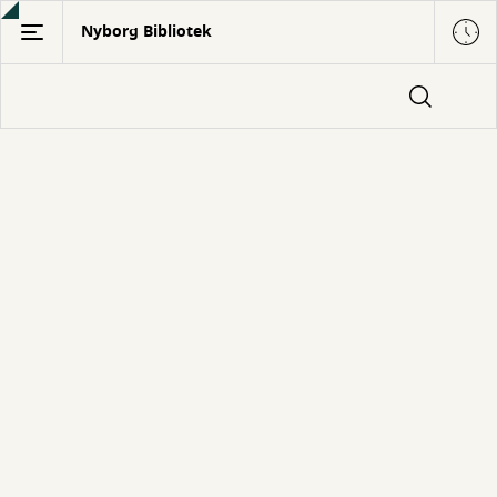
Gå
Nyborg Bibliotek
til
hovedindhold