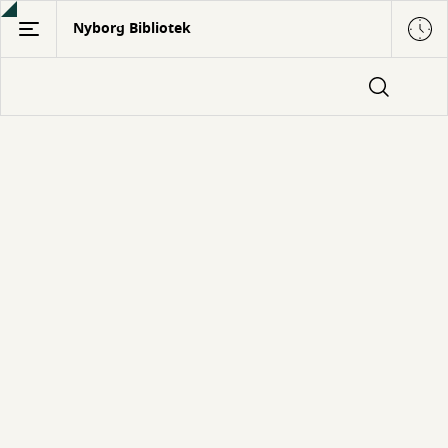
Gå
Nyborg Bibliotek
til
hovedindhold