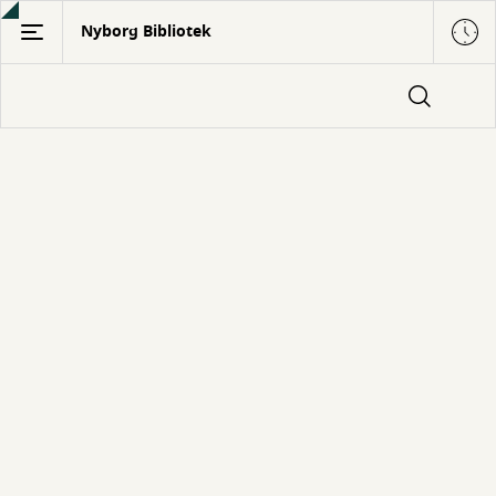
Gå
Nyborg Bibliotek
til
hovedindhold