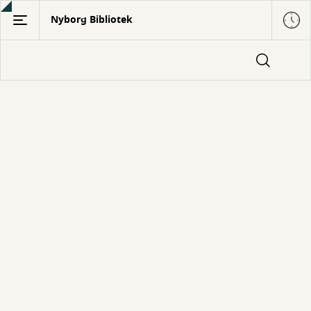
Gå
Nyborg Bibliotek
til
hovedindhold