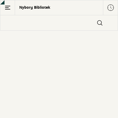
Gå
Nyborg Bibliotek
til
hovedindhold