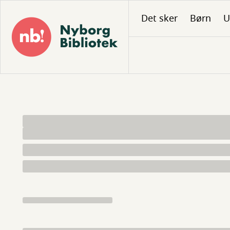
Gå
Det sker
Børn
U
til
hovedindhold