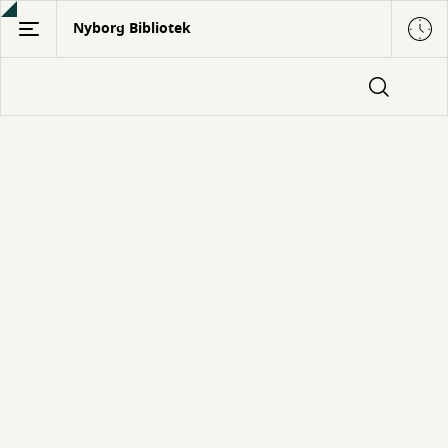
Gå
Nyborg Bibliotek
til
hovedindhold