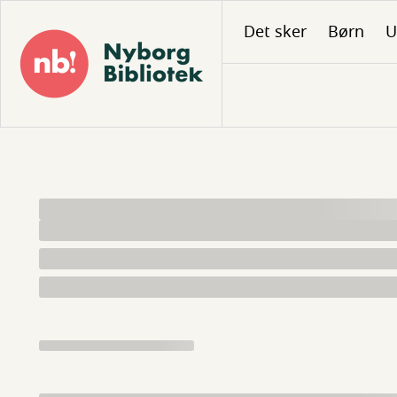
Gå
Det sker
Børn
U
til
hovedindhold