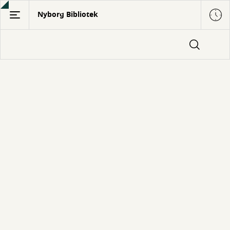
Gå
Nyborg Bibliotek
til
hovedindhold