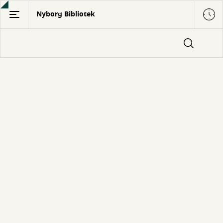
Gå
Nyborg Bibliotek
til
hovedindhold