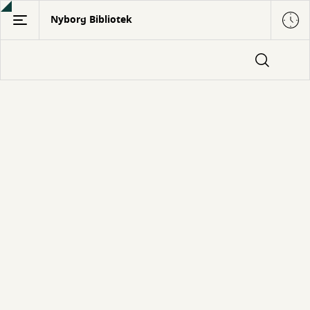
Gå
Nyborg Bibliotek
til
hovedindhold