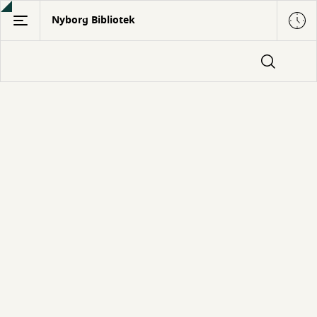
Gå
Nyborg Bibliotek
til
hovedindhold