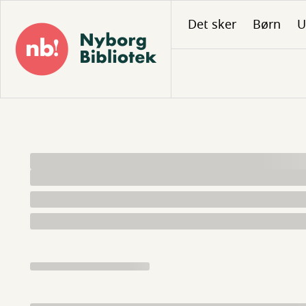
Gå
Det sker
Børn
U
til
hovedindhold