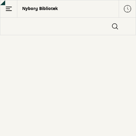
Gå
Nyborg Bibliotek
til
hovedindhold