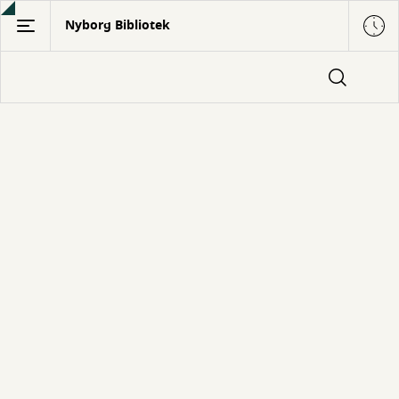
Gå
Nyborg Bibliotek
til
hovedindhold