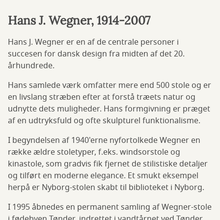
Hans J. Wegner, 1914-2007
Hans J. Wegner er en af de centrale personer i
succesen for dansk design fra midten af det 20.
århundrede.
Hans samlede værk omfatter mere end 500 stole og er
en livslang stræben efter at forstå træets natur og
udnytte dets muligheder. Hans formgivning er præget
af en udtryksfuld og ofte skulpturel funktionalisme.
I begyndelsen af 1940'erne nyfortolkede Wegner en
række ældre stoletyper, f.eks. windsorstole og
kinastole, som gradvis fik fjernet de stilistiske detaljer
og tilført en moderne elegance. Et smukt eksempel
herpå er Nyborg-stolen skabt til biblioteket i Nyborg.
I 1995 åbnedes en permanent samling af Wegner-stole
i fødebyen Tønder, indrettet i vandtårnet ved Tønder