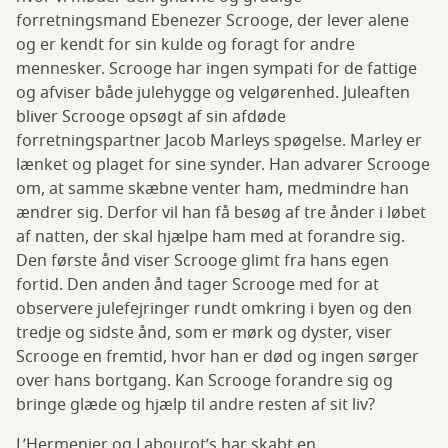
forretningsmand Ebenezer Scrooge, der lever alene
og er kendt for sin kulde og foragt for andre
mennesker. Scrooge har ingen sympati for de fattige
og afviser både julehygge og velgørenhed. Juleaften
bliver Scrooge opsøgt af sin afdøde
forretningspartner Jacob Marleys spøgelse. Marley er
lænket og plaget for sine synder. Han advarer Scrooge
om, at samme skæbne venter ham, medmindre han
ændrer sig. Derfor vil han få besøg af tre ånder i løbet
af natten, der skal hjælpe ham med at forandre sig.
Den første ånd viser Scrooge glimt fra hans egen
fortid. Den anden ånd tager Scrooge med for at
observere julefejringer rundt omkring i byen og den
tredje og sidste ånd, som er mørk og dyster, viser
Scrooge en fremtid, hvor han er død og ingen sørger
over hans bortgang. Kan Scrooge forandre sig og
bringe glæde og hjælp til andre resten af sit liv?
L’Hermenier og Labourot’s har skabt en