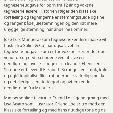
tegneserieudgave for børn fra 12 år og voksne
tegneserielæsere. Historien følger den klassiske
fortælling og tegningerne er stemningsfulde og fine
og fanger både julestemningen og den lidt mere
uhyggelige stemning, når ånderne kommer.
Jose-Luis Munuera (som tegneseriekendere måske vil
huske fra Splint & Co) har også lavet en
tegneserieudgave, som er for voksne. Her er der dog
vendt op og ned på tingene ved at lave en
gendigtning, hvor Scrooge er en kvinde. Ebenezer
Scrooge er blevet til Elizabeth Scrooge - en smuk, kold
og ugift kapitalist. Illustrationerne er virkelig smukke
og detaljerige – en rigtig god og nytænkende
gendigtning fra Munuera.
Min personlige favorit er Erlend Loes gendigtning med
Lisa Aisato som illustrator. Erlend Loe er tro mod den
klassiske fortælling og med hans nutidige tone og de