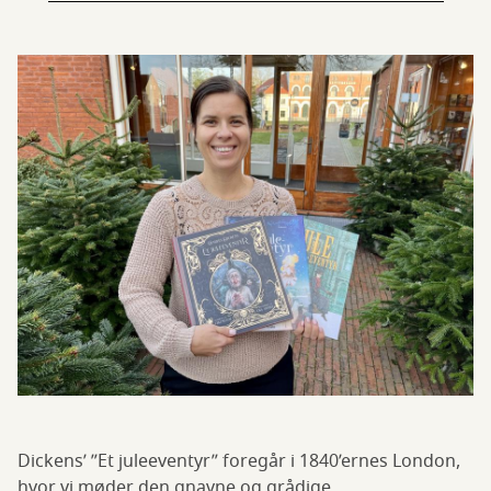
Dickens’ ”Et juleeventyr” foregår i 1840’ernes London,
hvor vi møder den gnavne og grådige