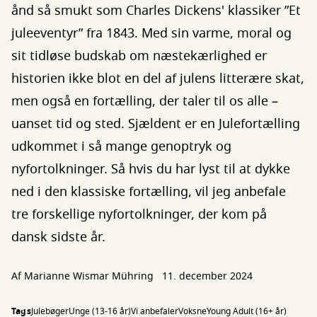
ånd så smukt som Charles Dickens' klassiker ”Et
juleeventyr” fra 1843. Med sin varme, moral og
sit tidløse budskab om næstekærlighed er
historien ikke blot en del af julens litterære skat,
men også en fortælling, der taler til os alle –
uanset tid og sted. Sjældent er en Julefortælling
udkommet i så mange genoptryk og
nyfortolkninger. Så hvis du har lyst til at dykke
ned i den klassiske fortælling, vil jeg anbefale
tre forskellige nyfortolkninger, der kom på
dansk sidste år.
Af Marianne Wismar Mühring
11. december 2024
Tags
Julebøger
Unge (13-16 år)
Vi anbefaler
Voksne
Young Adult (16+ år)