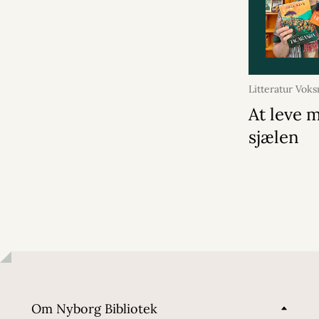
Litteratur Vok
2026
At leve 
sjælen
Om Nyborg Bibliotek