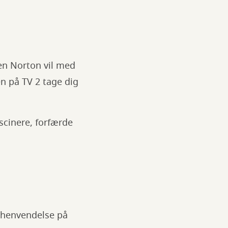
ten Norton vil med
 på TV 2 tage dig
ascinere, forfærde
e henvendelse på