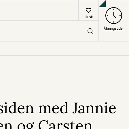
Husk
Åbningstider
siden med Jannie
en og Carsten