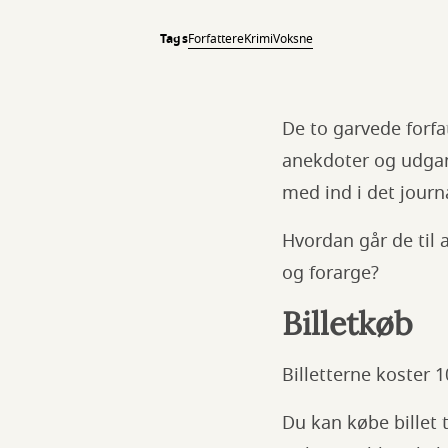
Tags
Forfattere
Krimi
Voksne
De to garvede forfa
anekdoter og udgan
med ind i det journ
Hvordan går de til 
og forarge?
Billetkøb
Billetterne koster 1
Du kan købe billet 