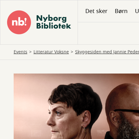
Gå
Det sker
Børn
U
til
hovedindhold
Events
Litteratur Voksne
Skyggesiden med Jannie Peder