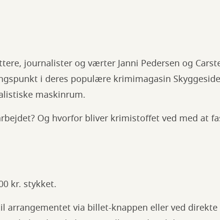
ttere, journalister og værter Janni Pedersen og Cars
gspunkt i deres populære krimimagasin Skyggesiden
alistiske maskinrum.
arbejdet? Og hvorfor bliver krimistoffet ved med at f
00 kr. stykket.
til arrangementet via billet-knappen eller ved direkt