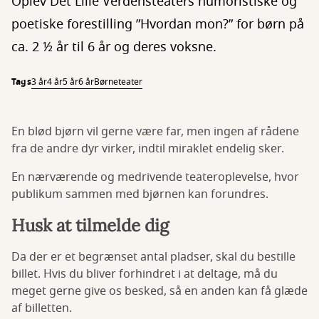
Oplev Det Lille Verdensteaters humoristiske og
poetiske forestilling ”Hvordan mon?” for børn på
ca. 2 ½ år til 6 år og deres voksne.
Tags
3 år
4 år
5 år
6 år
Børneteater
En blød bjørn vil gerne være far, men ingen af rådene
fra de andre dyr virker, indtil miraklet endelig sker.
En nærværende og medrivende teateroplevelse, hvor
publikum sammen med bjørnen kan forundres.
Husk at tilmelde dig
Da der er et begrænset antal pladser, skal du bestille
billet. Hvis du bliver forhindret i at deltage, må du
meget gerne give os besked, så en anden kan få glæde
af billetten.