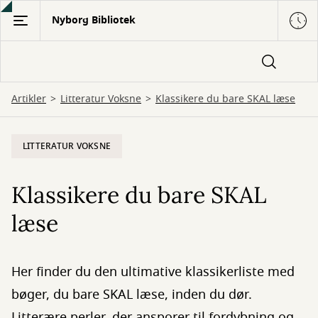
Gå
Nyborg Bibliotek
til
hovedindhold
Artikler
Litteratur Voksne
Klassikere du bare SKAL læse
LITTERATUR VOKSNE
Klassikere du bare SKAL
læse
Her finder du den ultimative klassikerliste med
bøger, du bare SKAL læse, inden du dør.
Litterære perler, der ansporer til fordybning og