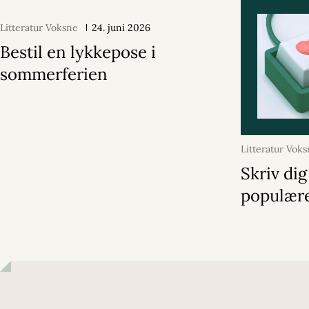
Litteratur Voksne
24. juni 2026
Bestil en lykkepose i
sommerferien
Litteratur Vok
2026
Skriv dig
populære 