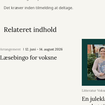
Det kræver inden tilmelding at deltage.
Relateret indhold
Arrangement
12. juni - 14. august 2026
Læsebingo for voksne
Litteratur Vok
december 202
En julekl