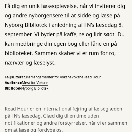
Få dig en unik læseoplevelse, når vi inviterer dig
og andre nyborgensere til at sidde og læse på
Nyborg Bibliotek i anledning af FN’s læsedag 8.
september. Vi byder på kaffe, te og lidt sødt. Du
kan medbringe din egen bog eller låne en på
biblioteket. Sammen skaber vi et rum for ro,
nærvær og læselyst.
Tags
Litteraturarrangementer for voksne
Voksne
Read Hour
Audience
Mest for Voksne
Bibliotek
Nyborg Bibliotek
Read Hour er en international fejring af læ seglæden
på FN’s læsedag. Glæd dig til en time uden
notifikationer og andre forstyrrelser, når vi er sammen
om at læse og fordybe os.