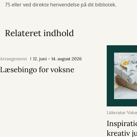
75 eller ved direkte henvendelse på dit bibliotek.
Relateret indhold
Arrangement
12. juni - 14. august 2026
Læsebingo for voksne
Litteratur Vok
oktober 2025
Inspirati
kreativ j