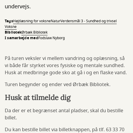
undervejs.
Tags
Højtlæsning for voksne
Natur
Verdensmål 3 - Sundhed og trivsel
Voksne
Bibliotek
Ørbæk Bibliotek
I samarbejde med
Fodslaw Nyborg
På turen veksler vi mellem vandring og oplæsning, så
vi både får styrket vores fysiske og mentale sundhed.
Husk at medbringe gode sko at gå i og en flaske vand.
Turen begynder og ender ved Ørbæk Bibliotek.
Husk at tilmelde dig
Da der er et begrænset antal pladser, skal du bestille
billet.
Du kan bestille billet via billetknappen, på tlf. 63 33 70