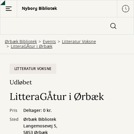
Gå
Nyborg Bibliotek
til
hovedindhold
Ørbæk Bibliotek
Events
Litteratur Voksne
LitteraGÅtur i Ørbæk
LITTERATUR VOKSNE
Udløbet
LitteraGÅtur i Ørbæk
Pris
Deltager: 0 kr.
Sted
Ørbæk Bibliotek
Langemosevej 5,
5853 Ørbæk