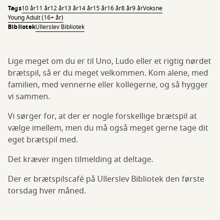
Tags
10 år
11 år
12 år
13 år
14 år
15 år
16 år
8 år
9 år
Voksne
Young Adult (16+ år)
Bibliotek
Ullerslev Bibliotek
Lige meget om du er til Uno, Ludo eller et rigtig nørdet
brætspil, så er du meget velkommen. Kom alene, med
familien, med vennerne eller kollegerne, og så hygger
vi sammen.
Vi sørger for, at der er nogle forskellige brætspil at
vælge imellem, men du må også meget gerne tage dit
eget brætspil med.
Det kræver ingen tilmelding at deltage.
Der er brætspilscafé på Ullerslev Bibliotek den første
torsdag hver måned.