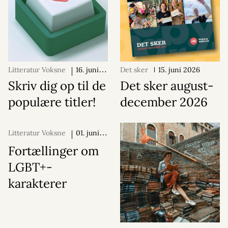
Litteratur Voksne
16. juni
Det sker
15. juni 2026
2026
Skriv dig op til de
Det sker august-
populære titler!
december 2026
Litteratur Voksne
01. juni
2026
Fortællinger om
LGBT+-
karakterer