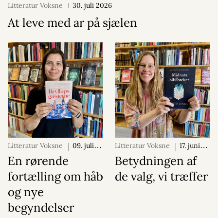
Litteratur Voksne
30. juli 2026
At leve med ar på sjælen
Litteratur Voksne
09. juli
Litteratur Voksne
17. juni
2026
2026
En rørende
Betydningen af
fortælling om håb
de valg, vi træffer
og nye
begyndelser