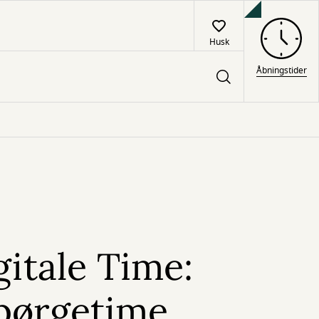
Husk
Åbningstider
itale Time:
pørgetime