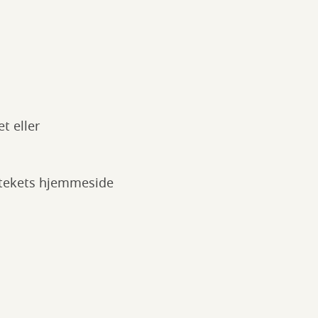
t eller
liotekets hjemmeside