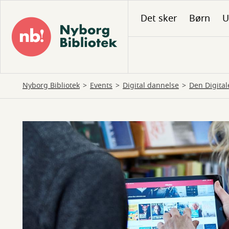
Gå
Det sker
Børn
U
til
hovedindhold
Nyborg Bibliotek
Events
Digital dannelse
Den Digita