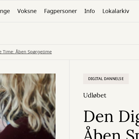
nge
Voksne
Fagpersoner
Info
Lokalarkiv
le Time: Åben Spørgetime
DIGITAL DANNELSE
Udløbet
Den Dig
Åben S