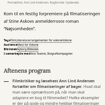
Portrætfoto: Ann Lind Andersen. Bogforside: Gyldendal.
Kom til en festlig forpremiere på filmatiseringen
af Stine Askovs anmelderroste roman
”Nøjsomheden”.
Tags
Film
Litteraturarrangementer for voksne
Voksne
Audience
Mest for Voksne
Bibliotek
Nyborg Bibliotek
I samarbejde med
Kino Teatret, Biografkompagniet
Aftenens program
Filmkritiker og læsehest Ann Lind Andersen
fortæller om filmatiseringer af bøger.
Hvad skal
man være opmærksom på, når man skal
adaptere en bog til filmmediet? Hvilke eksempler
er der på gode og mindre heldige filmatiseringer