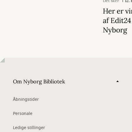
Det sker
12.
Her er v
af Edit24
Nyborg
Om Nyborg Bibliotek
Åbningstider
Personale
Ledige stillinger