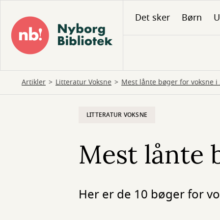
Gå
Det sker
Børn
U
til
hovedindhold
Artikler
Litteratur Voksne
Mest lånte bøger for voksne i
LITTERATUR VOKSNE
Mest lånte 
Her er de 10 bøger for vo