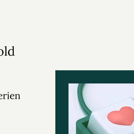
old
erien