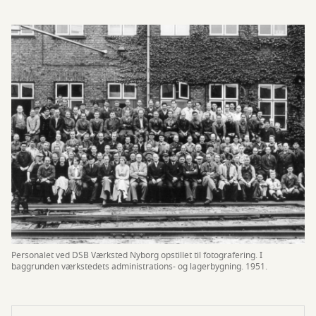
Personalet ved DSB Værksted Nyborg opstillet til fotografering. I
baggrunden værkstedets administrations- og lagerbygning. 1951.