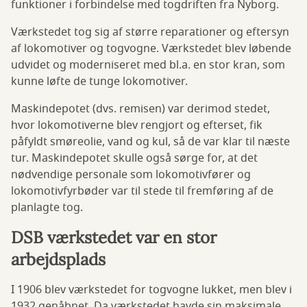
funktioner i forbindelse med togdriften fra Nyborg.
Værkstedet tog sig af større reparationer og eftersyn
af lokomotiver og togvogne. Værkstedet blev løbende
udvidet og moderniseret med bl.a. en stor kran, som
kunne løfte de tunge lokomotiver.
Maskindepotet (dvs. remisen) var derimod stedet,
hvor lokomotiverne blev rengjort og efterset, fik
påfyldt smøreolie, vand og kul, så de var klar til næste
tur. Maskindepotet skulle også sørge for, at det
nødvendige personale som lokomotivfører og
lokomotivfyrbøder var til stede til fremføring af de
planlagte tog.
DSB værkstedet var en stor
arbejdsplads
I 1906 blev værkstedet for togvogne lukket, men blev i
1932 genåbnet. Da værkstedet havde sin maksimale