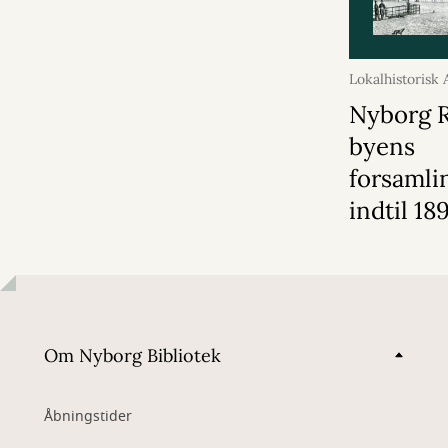
Lokalhistorisk 
2026
Nyborg 
byens
forsamli
indtil 18
Om Nyborg Bibliotek
Åbningstider