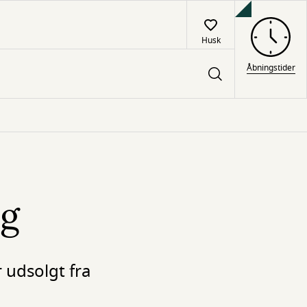
Husk
Åbningstider
rg
 udsolgt fra