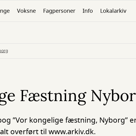
nge
Voksne
Fagpersoner
Info
Lokalarkiv
borg
ige Fæstning Nybo
og ”Vor kongelige fæstning, Nyborg” er
alt overført til www.arkiv.dk.