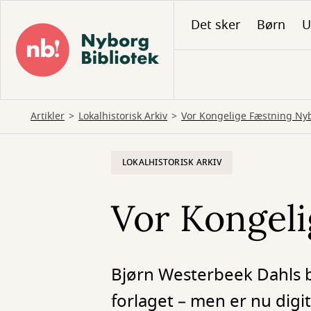
Gå
Det sker
Børn
U
til
hovedindhold
Artikler
Lokalhistorisk Arkiv
Vor Kongelige Fæstning Ny
LOKALHISTORISK ARKIV
Vor Kongel
Bjørn Westerbeek Dahls b
forlaget – men er nu digit