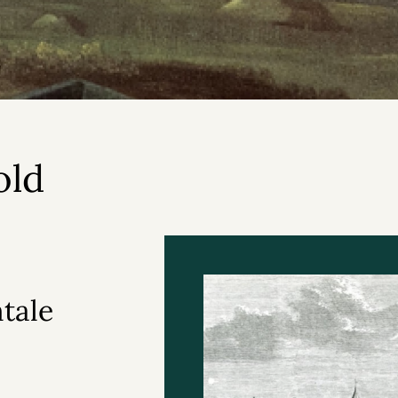
old
tale