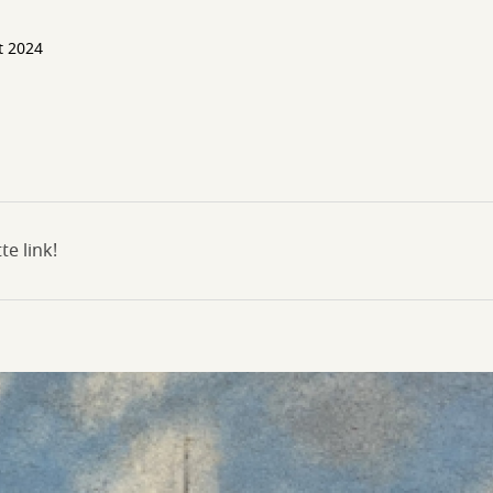
t 2024
e link!